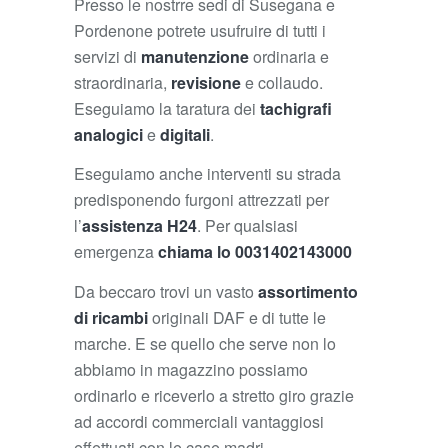
Presso le nostrre sedi di Susegana e
Pordenone potrete usufruire di tutti i
servizi di
manutenzione
ordinaria e
straordinaria,
revisione
e collaudo.
Eseguiamo la taratura dei
tachigrafi
analogici
e
digitali
.
Eseguiamo anche interventi su strada
predisponendo furgoni attrezzati per
l’
assistenza H24
. Per qualsiasi
emergenza
chiama lo 0031402143000
Da beccaro trovi un vasto
assortimento
di ricambi
originali DAF e di tutte le
marche. E se quello che serve non lo
abbiamo in magazzino possiamo
ordinarlo e riceverlo a stretto giro grazie
ad accordi commerciali vantaggiosi
effettuati con le case madri.